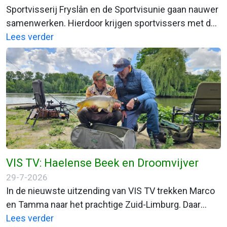
Sportvisserij Fryslân en de Sportvisunie gaan nauwer
samenwerken. Hierdoor krijgen sportvissers met de
Fiskfergunning of VISpas toegang tot een aantal
Lees verder
nieuwe wateren. Beide organisaties willen
sportvissers en aangesloten
hengelsportverenigingen daarmee beter van dienst
zijn.
VIS TV: Haelense Beek en Droomvijver
29-7-2026
In de nieuwste uitzending van VIS TV trekken Marco
en Tamma naar het prachtige Zuid-Limburg. Daar
beleven ze een zeer gevarieerde visdag met veel
Lees verder