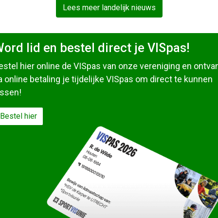
Lees meer landelijk nieuws
ord lid en bestel direct je VISpas!
estel hier online de VISpas van onze vereniging en ontva
a online betaling je tijdelijke VISpas om direct te kunnen
issen!
Bestel hier