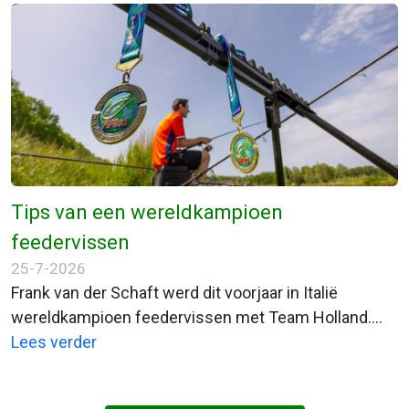
actie!
Tips van een wereldkampioen
feedervissen
25-7-2026
Frank van der Schaft werd dit voorjaar in Italië
wereldkampioen feedervissen met Team Holland.
Individueel pakte hij ook nog brons. Aan Zijkanaal B bij
Lees verder
Spaarnwoude laat hij zien welke lessen iedere
feedervisser uit die WK-aanpak kan halen.